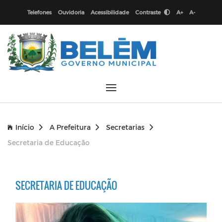
Telefones
Ouvidoria
Acessibilidade
Contraste
A+
A-
Início
A Prefeitura
Secretarias
Secretaria de Educação
SECRETARIA DE EDUCAÇÃO