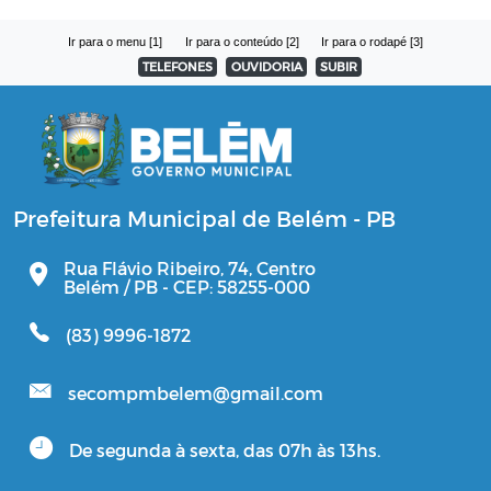
Ir para o menu [1]
Ir para o conteúdo [2]
Ir para o rodapé [3]
TELEFONES
OUVIDORIA
SUBIR
Prefeitura Municipal de Belém - PB
Rua Flávio Ribeiro, 74, Centro
Belém / PB - CEP: 58255-000
(83) 9996-1872
secompmbelem@gmail.com
De segunda à sexta, das 07h às 13hs.