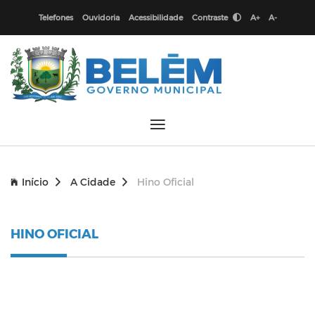
Telefones
Ouvidoria
Acessibilidade
Contraste
A+
A-
Início
A Cidade
Hino Oficial
HINO OFICIAL