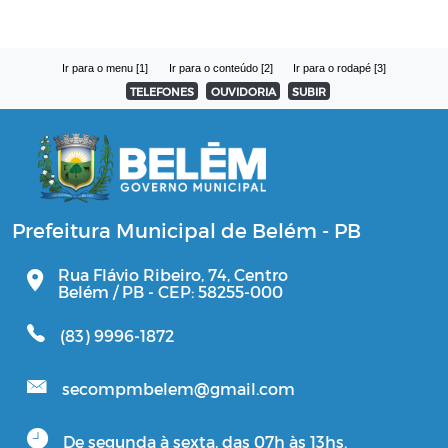
Ir para o menu [1]
Ir para o conteúdo [2]
Ir para o rodapé [3]
TELEFONES
OUVIDORIA
SUBIR
Prefeitura Municipal de Belém - PB
Rua Flávio Ribeiro, 74, Centro
Belém / PB - CEP: 58255-000
(83) 9996-1872
secompmbelem@gmail.com
De segunda à sexta, das 07h às 13hs.