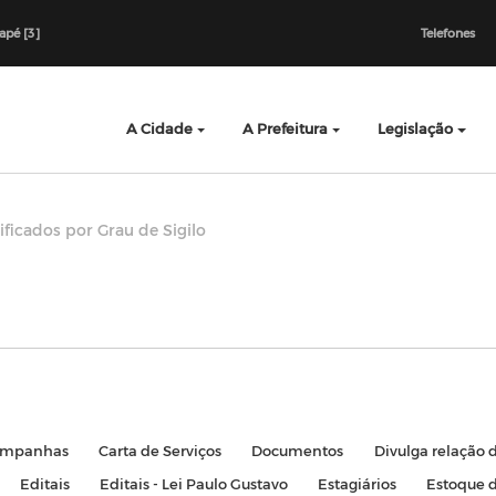
dapé [3]
Telefones
A Cidade
A Prefeitura
Legislação
ficados por Grau de Sigilo
mpanhas
Carta de Serviços
Documentos
Divulga relação 
Editais
Editais - Lei Paulo Gustavo
Estagiários
Estoque 