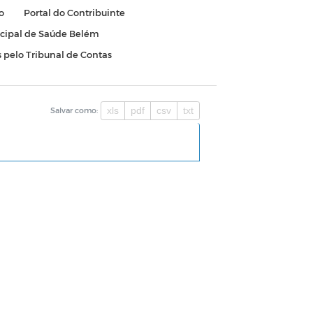
o
Portal do Contribuinte
cipal de Saúde Belém
 pelo Tribunal de Contas
xls
pdf
csv
txt
Salvar como: