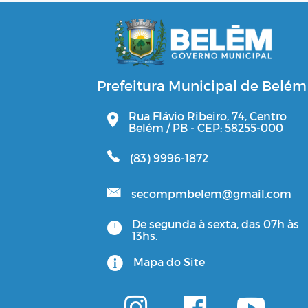
Prefeitura Municipal de Belém
Rua Flávio Ribeiro, 74, Centro
Belém / PB - CEP: 58255-000
(83) 9996-1872
secompmbelem@gmail.com
De segunda à sexta, das 07h às
13hs.
Mapa do Site