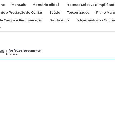
anc
Manuais
Mensário oficial
Processo Seletivo Simplificad
to e Prestação de Contas
Saúde
Terceirizados
Plano Muni
de Cargos e Remuneração
Dívida Ativa
Julgamento das Contas
o
11/05/2026 -
Documento 1
Em breve...