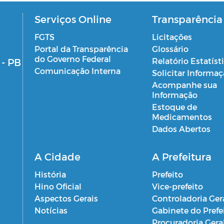
Serviços Online
Transparência
FGTS
Licitações
Portal da Transparência
Glossário
do Governo Federal
 - PB
Relatório Estatíst
Comunicação Interna
Solicitar Informa
Acompanhe sua
Informação
Estoque de
Medicamentos
Dados Abertos
A Cidade
A Prefeitura
História
Prefeito
Hino Oficial
Vice-prefeito
Aspectos Gerais
Controladoria Ger
Notícias
Gabinete do Prefe
Procuradoria Gera