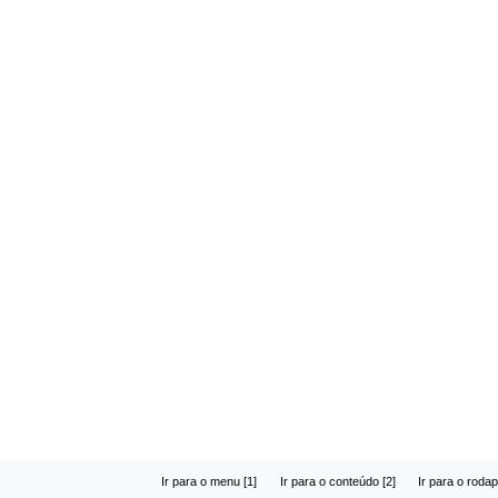
Ir para o menu [1]
Ir para o conteúdo [2]
Ir para o rodap