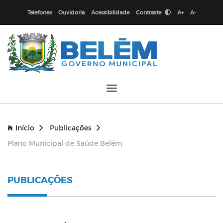
Telefones
Ouvidoria
Acessibilidade
Contraste
A+
A-
Início
Publicações
Plano Municipal de Saúde Belém
PUBLICAÇÕES