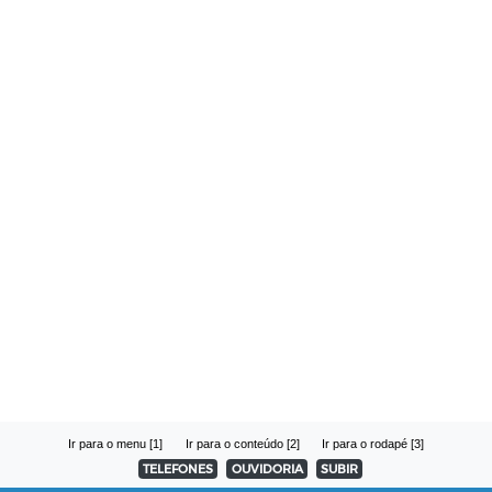
Ir para o menu [1]
Ir para o conteúdo [2]
Ir para o rodapé [3]
TELEFONES
OUVIDORIA
SUBIR