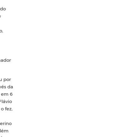
 do
e
o,
nador
u por
vés da
l em 6
lávio
o fez,
erino
elém