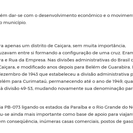
 Belém dar-se com o desenvolvimento econômico e o movimen
o município.
ra apenas um distrito de Caiçara, sem muita importância,
uzavam entre si formando a configuração de uma cruz. Eram
 e Rua da Empresa. Nas divisões administrativas do Brasil 
 Caiçara, e modificado anos depois para Belém de Guarabira.
dezembro de 1943 que estabeleceu a divisão administrativa p
Belém para Curimataú, permanecendo até o ano de 1949, qu
u-se à divisão 49-53, mudando novamente sua denominação pa
ia PB-073 ligando os estados da Paraíba e o Rio Grande do N
ou-se ainda mais importante como base de apoio para viajan
 em conseqüência, inúmeras casas comerciais, postos de gaso