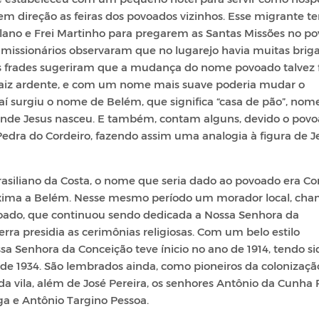
 direção as feiras dos povoados vizinhos. Esse migrante te
ulano e Frei Martinho para pregarem as Santas Missões no po
 missionários observaram que no lugarejo havia muitas briga
os frades sugeriram que a mudança do nome povoado talvez 
 raiz ardente, e com um nome mais suave poderia mudar o
í surgiu o nome de Belém, que significa “casa de pão”, nom
 onde Jesus nasceu. E também, contam alguns, devido o pov
dra do Cordeiro, fazendo assim uma analogia à figura de J
asiliano da Costa, o nome que seria dado ao povoado era Co
róxima a Belém. Nesse mesmo período um morador local, ch
ovoado, que continuou sendo dedicada a Nossa Senhora da
rra presidia as cerimônias religiosas. Com um belo estilo
sa Senhora da Conceição teve ínicio no ano de 1914, tendo si
de 1934. São lembrados ainda, como pioneiros da colonizaçã
da vila, além de José Pereira, os senhores Antônio da Cunha 
a e Antônio Targino Pessoa.