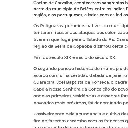
Coelho de Carvalho, aconteceram sangrentas ba
parte do município de Belém, entre os Índios 
região, e os portugueses, aliados com os índios
Os Potiguaras, primeiros nativos do municíp
tentaram resistir aos ataques dos colonizad
tiveram que fugir para o Estado do Rio Gran
região da Serra da Copaóba dizimou cerca de
Fim do século XIX e início do século XX
O segundo período histórico do município 
acordo com uma certidão datada de janeiro d
Guarabira, Joel Baptista da Fonseca, o padr
Capela Nossa Senhora da Conceição do pov
onde as primeiras residências e casebres fo
povoados mais próximos, foi denominado pe
Possivelmente pela abundância e cultivo de
fim de fazerem escambo com os franceses qu
um migrante de nome desconhecido, que se