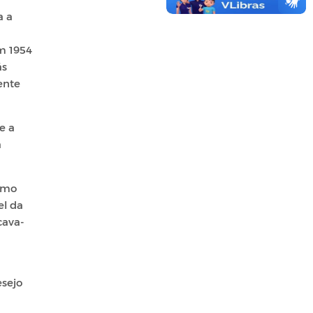
a a
em 1954
ás
ente
e a
a
esmo
el da
cava-
esejo