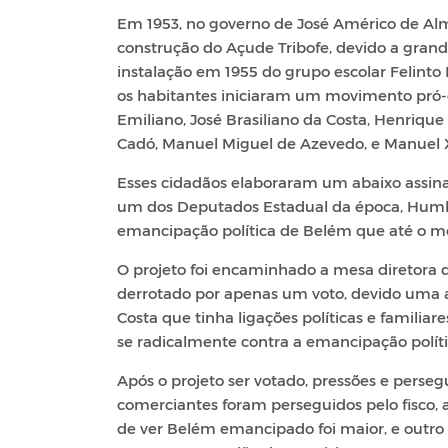
Em 1953, no governo de José Américo de Al
construção do Açude Tribofe, devido a grand
instalação em 1955 do grupo escolar Felinto 
os habitantes iniciaram um movimento pró-
Emiliano, José Brasiliano da Costa, Henrique
Cadó, Manuel Miguel de Azevedo, e Manuel X
Esses cidadãos elaboraram um abaixo assina
um dos Deputados Estadual da época, Humbe
emancipação política de Belém que até o m
O projeto foi encaminhado a mesa diretora 
derrotado por apenas um voto, devido uma ar
Costa que tinha ligações políticas e familia
se radicalmente contra a emancipação polít
Após o projeto ser votado, pressões e persegu
comerciantes foram perseguidos pelo fisco, a
de ver Belém emancipado foi maior, e outro