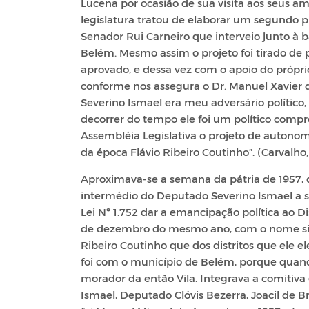
Lucena por ocasião de sua visita aos seus
legislatura tratou de elaborar um segundo p
Senador Rui Carneiro que interveio junto à
Belém. Mesmo assim o projeto foi tirado de p
aprovado, e dessa vez com o apoio do própr
conforme nos assegura o Dr. Manuel Xavier de
Severino Ismael era meu adversário político
decorrer do tempo ele foi um político compre
Assembléia Legislativa o projeto de autonom
da época Flávio Ribeiro Coutinho”. (Carvalho,
Aproximava-se a semana da pátria de 1957, 
intermédio do Deputado Severino Ismael a s
Lei Nº 1.752 dar a emancipação política ao Di
de dezembro do mesmo ano, com o nome simpl
Ribeiro Coutinho que dos distritos que ele e
foi com o município de Belém, porque quando
morador da então Vila. Integrava a comitiv
Ismael, Deputado Clóvis Bezerra, Joacil de 