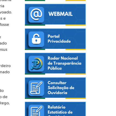
ria
voado.
s e
fosse
e
oado
esus
rdeiro
amado
do
o de
Rego,