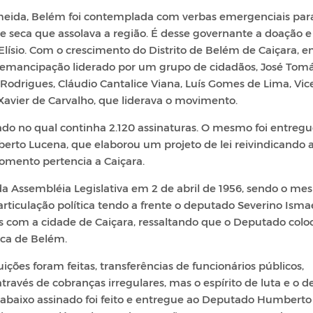
meida, Belém foi contemplada com verbas emergenciais par
e seca que assolava a região. É desse governante a doação e
Elísio. Com o crescimento do Distrito de Belém de Caiçara, 
emancipação liderado por um grupo de cidadãos, José Tom
 Rodrigues, Cláudio Cantalice Viana, Luís Gomes de Lima, Vic
avier de Carvalho, que liderava o movimento.
do no qual continha 2.120 assinaturas. O mesmo foi entregu
rto Lucena, que elaborou um projeto de lei reivindicando 
omento pertencia a Caiçara.
da Assembléia Legislativa em 2 de abril de 1956, sendo o m
ticulação política tendo a frente o deputado Severino Isma
res com a cidade de Caiçara, ressaltando que o Deputado colo
ica de Belém.
ições foram feitas, transferências de funcionários públicos,
través de cobranças irregulares, mas o espírito de luta e o d
 abaixo assinado foi feito e entregue ao Deputado Humberto