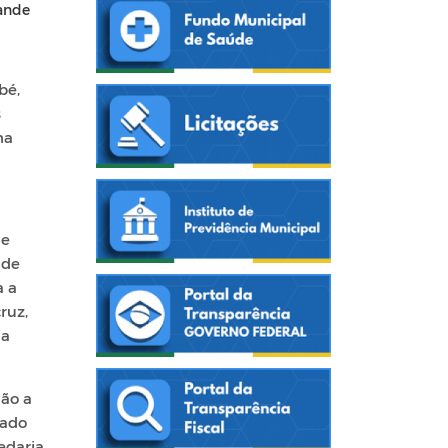
rande
bé,
s
na
de
 de
a a
ruz,
 a
ião a
oado
edaria