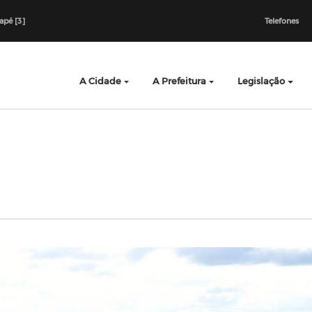
dapé [3]
Telefones
A Cidade
A Prefeitura
Legislação