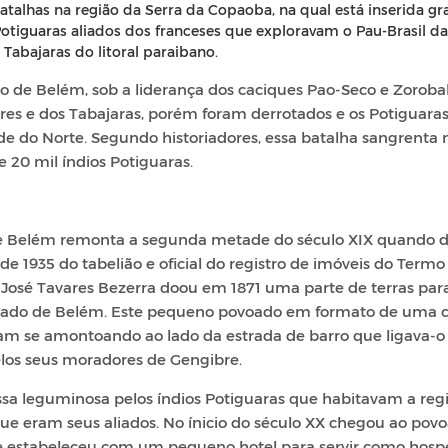
talhas na região da Serra da Copaoba, na qual está inserida g
Potiguaras aliados dos franceses que exploravam o Pau-Brasil da
 Tabajaras do litoral paraibano.
io de Belém, sob a liderança dos caciques Pao-Seco e Zoroba
ores e dos Tabajaras, porém foram derrotados e os Potiguara
de do Norte. Segundo historiadores, essa batalha sangrenta 
 20 mil índios Potiguaras.
de Belém remonta a segunda metade do século XIX quando 
e 1935 do tabelião e oficial do registro de imóveis do Termo
e José Tavares Bezerra doou em 1871 uma parte de terras par
oado de Belém. Este pequeno povoado em formato de uma c
ram se amontoando ao lado da estrada de barro que ligava-o
los seus moradores de Gengibre.
ssa leguminosa pelos índios Potiguaras que habitavam a reg
e eram seus aliados. No ínicio do século XX chegou ao pov
 estabeleceu com um pequeno hotel para servir como hosp