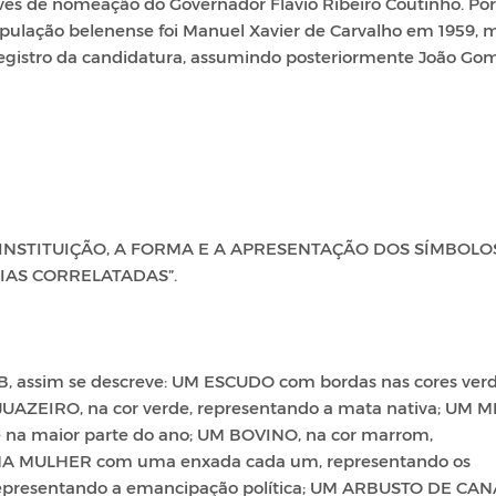
vés de nomeação do Governador Flávio Ribeiro Coutinho. Po
 população belenense foi Manuel Xavier de Carvalho em 1959, 
registro da candidatura, assumindo posteriormente João Go
A INSTITUIÇÃO, A FORMA E A APRESENTAÇÃO DOS SÍMBOLO
IAS CORRELATADAS”.
B, assim se descreve: UM ESCUDO com bordas nas cores verd
 JUAZEIRO, na cor verde, representando a mata nativa; UM 
 na maior parte do ano; UM BOVINO, na cor marrom,
MA MULHER com uma enxada cada um, representando os
 representando a emancipação política; UM ARBUSTO DE CA