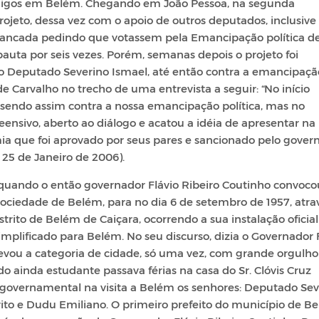
 amigos em Belém. Chegando em João Pessoa, na segunda
rojeto, dessa vez com o apoio de outros deputados, inclusive
 bancada pedindo que votassem pela Emancipação política d
auta por seis vezes. Porém, semanas depois o projeto foi
io Deputado Severino Ismael, até então contra a emancipaçã
 Carvalho no trecho de uma entrevista a seguir: “No início
, sendo assim contra a nossa emancipação política, mas no
ensivo, aberto ao diálogo e acatou a idéia de apresentar na
ia que foi aprovado por seus pares e sancionado pelo gover
 25 de Janeiro de 2006).
quando o então governador Flávio Ribeiro Coutinho convoco
ociedade de Belém, para no dia 6 de setembro de 1957, atra
strito de Belém de Caiçara, ocorrendo a sua instalação oficia
ificado para Belém. No seu discurso, dizia o Governador F
levou a categoria de cidade, só uma vez, com grande orgulho 
 ainda estudante passava férias na casa do Sr. Clóvis Cruz
a governamental na visita a Belém os senhores: Deputado Sev
Brito e Dudu Emiliano. O primeiro prefeito do município de B