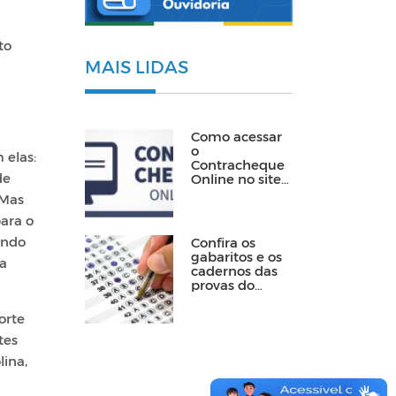
to
MAIS LIDAS
Como acessar
o
 elas:
Contracheque
de
Online no site
da Prefeitura
 Mas
ara o
ando
Confira os
gabaritos e os
ra
cadernos das
provas do
Processo
Seletivo para
orte
ACS e ACE
tes
lina,