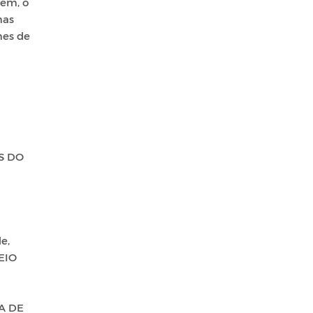
rém, o
mas
mes de
S DO
e,
MEIO
NA DE