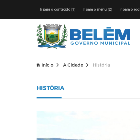
Ir para o conteúdo [1]
Ir para o menu [2]
Ir para o ro
Início
A Cidade
História
HISTÓRIA