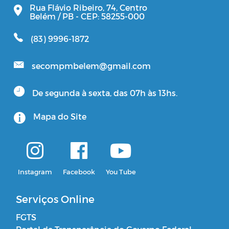
Rua Flávio Ribeiro, 74, Centro
Belém / PB - CEP: 58255-000
(83) 9996-1872
secompmbelem@gmail.com
De segunda à sexta, das 07h às 13hs.
Mapa do Site
Instagram
Facebook
You Tube
Serviços Online
FGTS