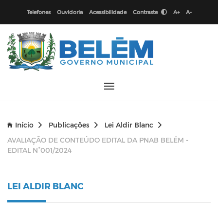
Telefones
Ouvidoria
Acessibilidade
Contraste
A+
A-
Início
Publicações
Lei Aldir Blanc
AVALIAÇÃO DE CONTEÚDO EDITAL DA PNAB BELÉM -
EDITAL N°001/2024
LEI ALDIR BLANC