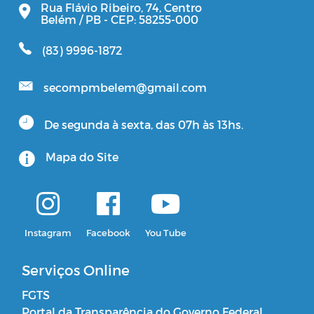
Rua Flávio Ribeiro, 74, Centro
Belém / PB - CEP: 58255-000
(83) 9996-1872
secompmbelem@gmail.com
De segunda à sexta, das 07h às 13hs.
Mapa do Site
Instagram
Facebook
You Tube
Serviços Online
FGTS
Portal da Transparência do Governo Federal