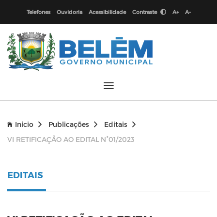
Telefones
Ouvidoria
Acessibilidade
Contraste
A+
A-
Início
Publicações
Editais
VI RETIFICAÇÃO AO EDITAL N°01/2023
EDITAIS