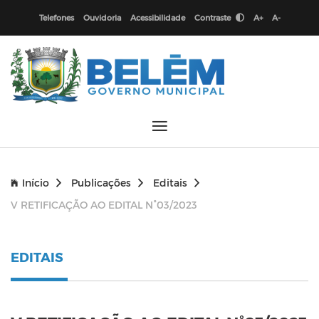
Telefones
Ouvidoria
Acessibilidade
Contraste
A+
A-
Início
Publicações
Editais
V RETIFICAÇÃO AO EDITAL N°03/2023
EDITAIS