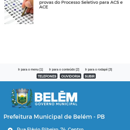
provas do Processo Seletivo para ACS e
ACE
Ir para o menu [1]
Ir para o conteúdo [2]
Ir para o rodapé [3]
TELEFONES
OUVIDORIA
SUBIR
Prefeitura Municipal de Belém - PB
Rua Flávio Ribeiro, 74, Centro