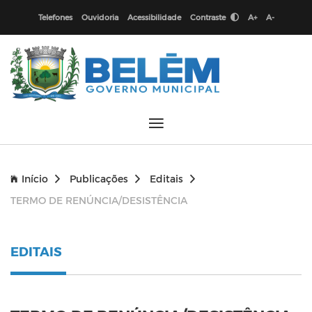
Telefones
Ouvidoria
Acessibilidade
Contraste
A+
A-
Início
Publicações
Editais
TERMO DE RENÚNCIA/DESISTÊNCIA
EDITAIS