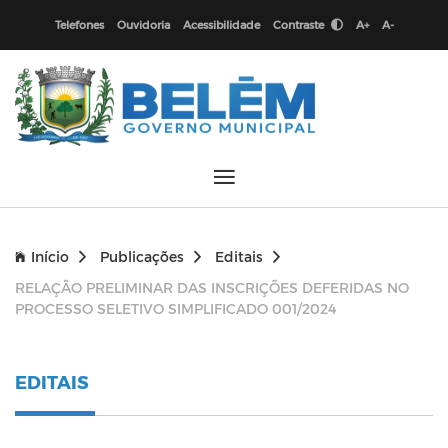
Telefones
Ouvidoria
Acessibilidade
Contraste
A+
A-
Início
Publicações
Editais
RELAÇÃO PRELIMINAR DAS INSCRIÇÕES DEFERIDAS NO
PROCESSO SELETIVO SIMPLIFICADO 001/2024
EDITAIS