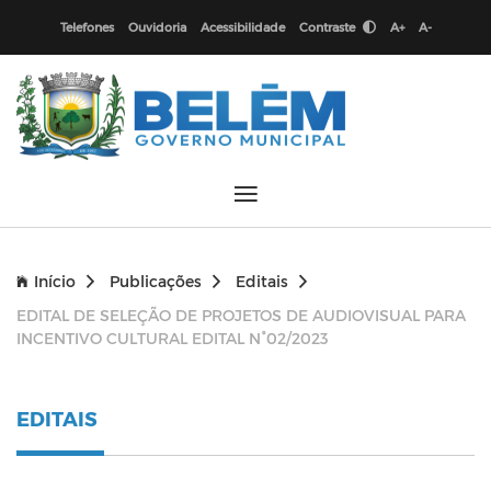
Telefones
Ouvidoria
Acessibilidade
Contraste
A+
A-
Início
Publicações
Editais
EDITAL DE SELEÇÃO DE PROJETOS DE AUDIOVISUAL PARA
INCENTIVO CULTURAL EDITAL N°02/2023
EDITAIS