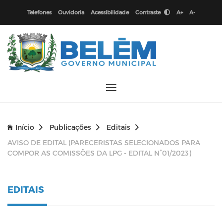
Telefones
Ouvidoria
Acessibilidade
Contraste
A+
A-
Início
Publicações
Editais
AVISO DE EDITAL (PARECERISTAS SELECIONADOS PARA
COMPOR AS COMISSÕES DA LPG - EDITAL N°01/2023)
EDITAIS