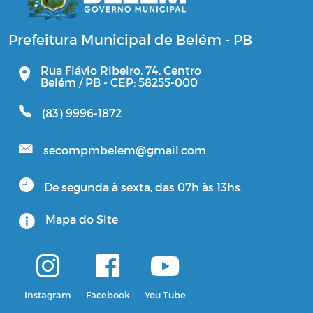
Prefeitura Municipal de Belém - PB
Rua Flávio Ribeiro, 74, Centro
Belém / PB - CEP: 58255-000
(83) 9996-1872
secompmbelem@gmail.com
De segunda à sexta, das 07h às 13hs.
Mapa do Site
Instagram
Facebook
You Tube