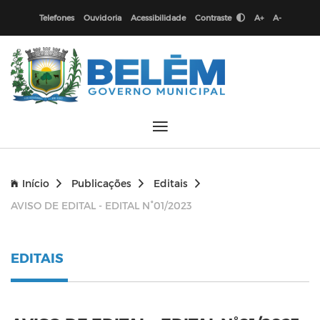
Telefones
Ouvidoria
Acessibilidade
Contraste
A+
A-
Início
Publicações
Editais
AVISO DE EDITAL - EDITAL N°01/2023
EDITAIS