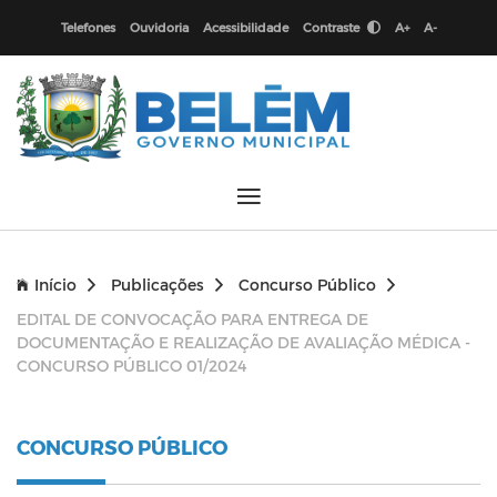
Telefones
Ouvidoria
Acessibilidade
Contraste
A+
A-
Início
Publicações
Concurso Público
EDITAL DE CONVOCAÇÃO PARA ENTREGA DE
DOCUMENTAÇÃO E REALIZAÇÃO DE AVALIAÇÃO MÉDICA -
CONCURSO PÚBLICO 01/2024
CONCURSO PÚBLICO