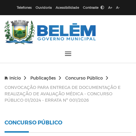
Telefones
Ouvidoria
Acessibilidade
Contraste
A+
A-
Início
Publicações
Concurso Público
CONVOCAÇÃO PARA ENTREGA DE DOCUMENTAÇÃO E
REALIZAÇÃO DE AVALIAÇÃO MÉDICA - CONCURSO
PÚBLICO 01/2024 - ERRATA Nº 001/2026
CONCURSO PÚBLICO