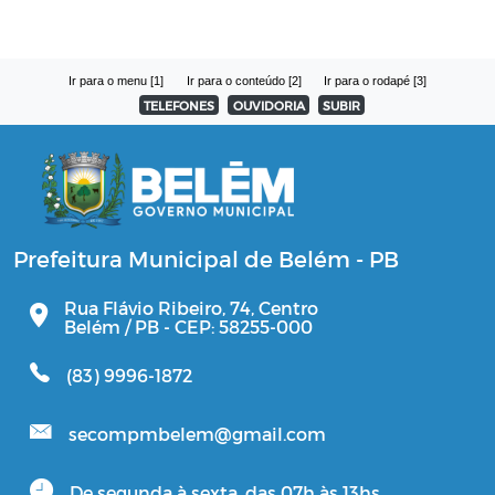
Ir para o menu [1]
Ir para o conteúdo [2]
Ir para o rodapé [3]
TELEFONES
OUVIDORIA
SUBIR
Prefeitura Municipal de Belém - PB
Rua Flávio Ribeiro, 74, Centro
Belém / PB - CEP: 58255-000
(83) 9996-1872
secompmbelem@gmail.com
De segunda à sexta, das 07h às 13hs.