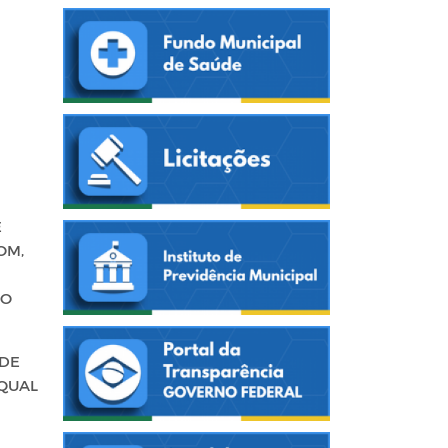
E
OM,
ÃO
NDE
 QUAL