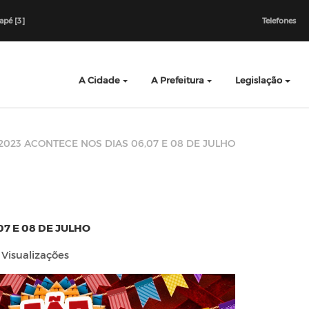
dapé [3]
Telefones
A Cidade
A Prefeitura
Legislação
2023 ACONTECE NOS DIAS 06,07 E 08 DE JULHO
7 E 08 DE JULHO
Visualizações