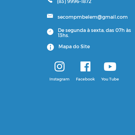
(83) 9996-1872
secompmbelem@gmail.com
De segunda à sexta, das 07h às
13hs.
Mapa do Site
Instagram
Facebook
You Tube