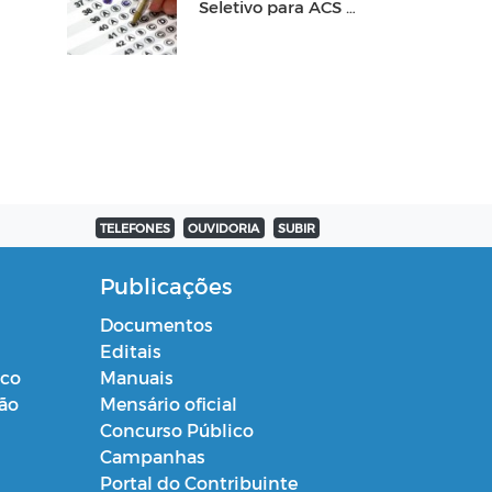
Seletivo para ACS e
ACE
TELEFONES
OUVIDORIA
SUBIR
Publicações
Documentos
Editais
ico
Manuais
ção
Mensário oficial
Concurso Público
Campanhas
Portal do Contribuinte