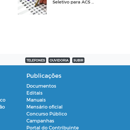
Seletivo para ACS e
ACE
TELEFONES
OUVIDORIA
SUBIR
Publicações
Documentos
Editais
ico
Manuais
ção
Mensário oficial
Concurso Público
Campanhas
Portal do Contribuinte