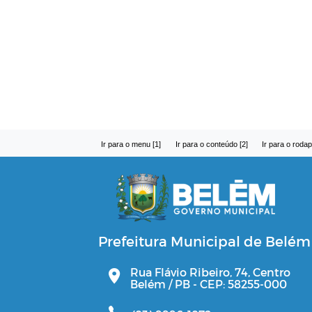
Ir para o menu [1]
Ir para o conteúdo [2]
Ir para o rodap
Prefeitura Municipal de Belém
Rua Flávio Ribeiro, 74, Centro
Belém / PB - CEP: 58255-000