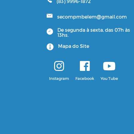
(83) 9996-1872
secompmbelem@gmail.com
De segunda à sexta, das 07h às
13hs.
Mapa do Site
Instagram
Facebook
You Tube