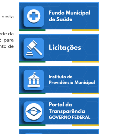
o nesta
sede da
2 para
nto de