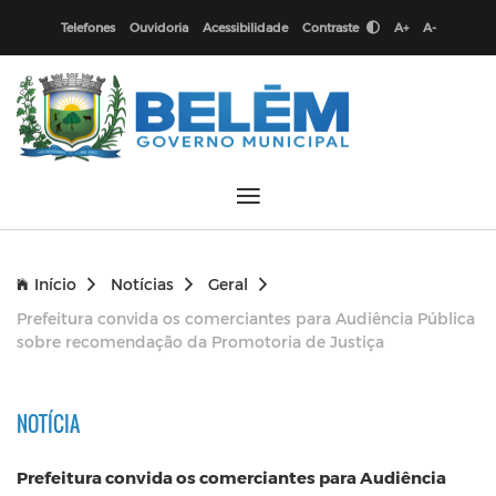
Telefones
Ouvidoria
Acessibilidade
Contraste
A+
A-
Início
Notícias
Geral
Prefeitura convida os comerciantes para Audiência Pública
sobre recomendação da Promotoria de Justiça
NOTÍCIA
Prefeitura convida os comerciantes para Audiência