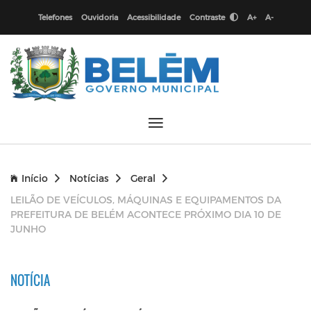
Telefones
Ouvidoria
Acessibilidade
Contraste
A+
A-
Início
Notícias
Geral
LEILÃO DE VEÍCULOS, MÁQUINAS E EQUIPAMENTOS DA
PREFEITURA DE BELÉM ACONTECE PRÓXIMO DIA 10 DE
JUNHO
NOTÍCIA