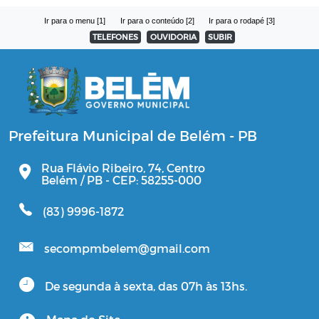
Ir para o menu [1]
Ir para o conteúdo [2]
Ir para o rodapé [3]
TELEFONES
OUVIDORIA
SUBIR
Prefeitura Municipal de Belém - PB
Rua Flávio Ribeiro, 74, Centro
Belém / PB - CEP: 58255-000
(83) 9996-1872
secompmbelem@gmail.com
De segunda à sexta, das 07h às 13hs.