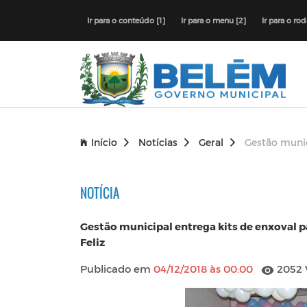
Ir para o conteúdo [1]
Ir para o menu [2]
Ir para o ro
Início
Notícias
Geral
Gestão munic
NOTÍCIA
Gestão municipal entrega kits de enxoval
Feliz
Publicado em
04/12/2018 às 00:00
2052 V