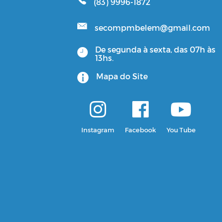
(83) 9996-1872
secompmbelem@gmail.com
De segunda à sexta, das 07h às
13hs.
Mapa do Site
Instagram
Facebook
You Tube