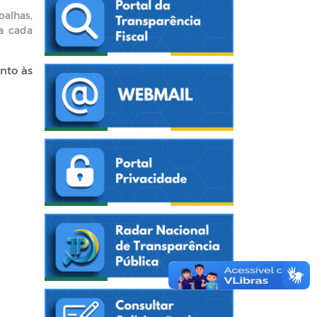
oalhas,
a cada
nto às