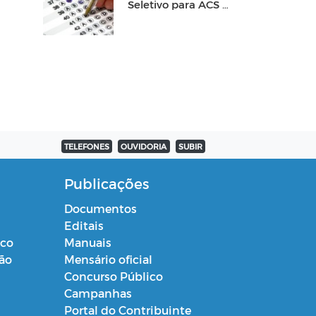
Seletivo para ACS e
ACE
TELEFONES
OUVIDORIA
SUBIR
Publicações
Documentos
Editais
ico
Manuais
ção
Mensário oficial
Concurso Público
Campanhas
Portal do Contribuinte