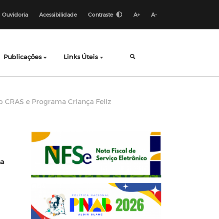
Ouvidoria
Acessibilidade
Contraste
A+
A-
Publicações
Links Úteis
o CRAS e Programa Criança Feliz
ça