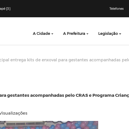
dapé [3]
Telefones
A Cidade
A Prefeitura
Legislação
ipal entrega kits de enxoval para gestantes acompanhadas pel
 para gestantes acompanhadas pelo CRAS e Programa Crian
isualizações