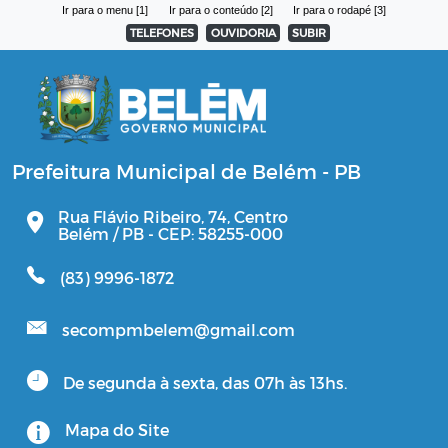
Ir para o menu [1]
Ir para o conteúdo [2]
Ir para o rodapé [3]
TELEFONES
OUVIDORIA
SUBIR
Prefeitura Municipal de Belém - PB
Rua Flávio Ribeiro, 74, Centro
Belém / PB - CEP: 58255-000
(83) 9996-1872
secompmbelem@gmail.com
De segunda à sexta, das 07h às 13hs.
Mapa do Site