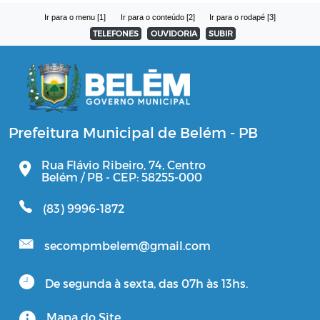
Ir para o menu [1]
Ir para o conteúdo [2]
Ir para o rodapé [3]
TELEFONES
OUVIDORIA
SUBIR
Prefeitura Municipal de Belém - PB
Rua Flávio Ribeiro, 74, Centro
Belém / PB - CEP: 58255-000
(83) 9996-1872
secompmbelem@gmail.com
De segunda à sexta, das 07h às 13hs.
Mapa do Site