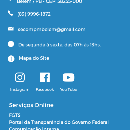
Belém / PB - CEP: 58255-000
(83) 9996-1872
secompmbelem@gmail.com
De segunda à sexta, das 07h às 13hs.
Mapa do Site
Instagram
Facebook
You Tube
Serviços Online
FGTS
Portal da Transparência do Governo Federal
Comunicação Interna