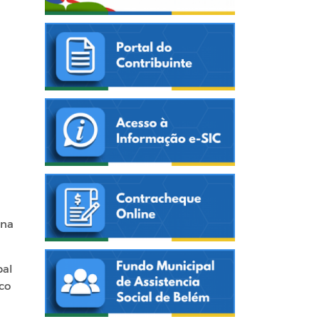
 na
pal
co