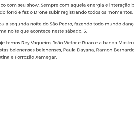
lico com seu show. Sempre com aquela energia e interação 
 do forró e fez o Drone subir registrando todos os momentos.
rou a segunda noite do São Pedro, fazendo todo mundo danç
ima noite que acontece neste sábado, 5.
hoje temos Rey Vaqueiro, João Victor e Ruan e a banda Mastr
tistas belenenses belenenses, Paula Dayana, Ramon Bernardo
stina e Forrozão Xamegar.