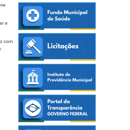
boa
ar e
uz com
,