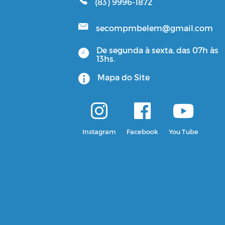
(83) 9996-1872
secompmbelem@gmail.com
De segunda à sexta, das 07h às
13hs.
Mapa do Site
Instagram
Facebook
You Tube