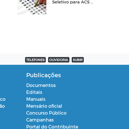
Seletivo para ACS e
ACE
TELEFONES
OUVIDORIA
SUBIR
Publicações
Documentos
Editais
ico
Manuais
ção
Mensário oficial
Concurso Público
Campanhas
Portal do Contribuinte