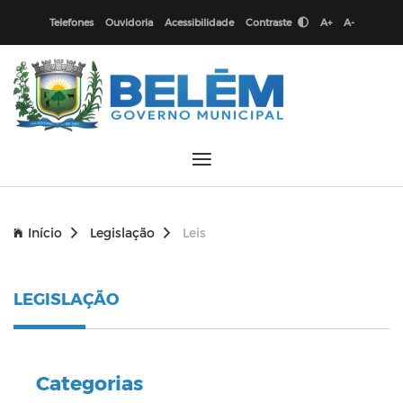
Telefones
Ouvidoria
Acessibilidade
Contraste
A+
A-
Início
Legislação
Leis
LEGISLAÇÃO
Categorias