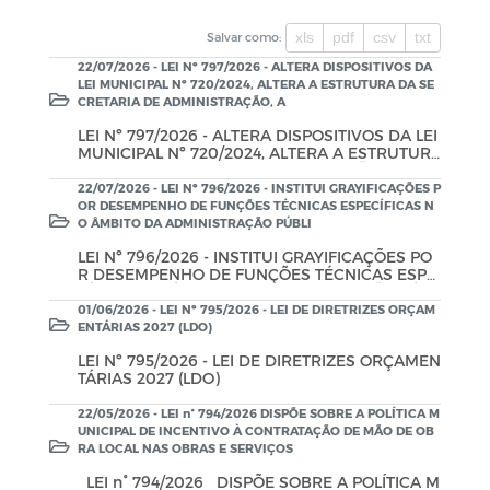
xls
pdf
csv
txt
Salvar como:
22/07/2026 - LEI Nº 797/2026 - ALTERA DISPOSITIVOS DA
LEI MUNICIPAL Nº 720/2024, ALTERA A ESTRUTURA DA SE
CRETARIA DE ADMINISTRAÇÃO, A
LEI Nº 797/2026 - ALTERA DISPOSITIVOS DA LEI
MUNICIPAL Nº 720/2024, ALTERA A ESTRUTUR
A DA SECRETARIA DE ADMINISTRAÇÃO, ALTER
A ESTRUTURA DA SECRETARIA DE SAÚDE, E D
22/07/2026 - LEI Nº 796/2026 - INSTITUI GRAYIFICAÇÕES P
A OUTRAS PROVIDÊNCIAS.
OR DESEMPENHO DE FUNÇÕES TÉCNICAS ESPECÍFICAS N
O ÂMBITO DA ADMINISTRAÇÃO PÚBLI
LEI Nº 796/2026 - INSTITUI GRAYIFICAÇÕES PO
R DESEMPENHO DE FUNÇÕES TÉCNICAS ESPE
CÍFICAS NO ÂMBITO DA ADMINISTRAÇÃO PÚBL
ICA MUNICIPAL DE BELÉM, ESTADO DA PARAÍB
01/06/2026 - LEI Nº 795/2026 - LEI DE DIRETRIZES ORÇAM
A, E DÁ OUTRAS PROVIDÊNCIAS.
ENTÁRIAS 2027 (LDO)
LEI Nº 795/2026 - LEI DE DIRETRIZES ORÇAMEN
TÁRIAS 2027 (LDO)
22/05/2026 - LEI n° 794/2026 DISPÕE SOBRE A POLÍTICA M
UNICIPAL DE INCENTIVO À CONTRATAÇÃO DE MÃO DE OB
RA LOCAL NAS OBRAS E SERVIÇOS
LEI n° 794/2026 DISPÕE SOBRE A POLÍTICA M