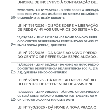
UNICIPAL DE INCENTIVO À CONTRATAÇÃO DE
MÃO DE OBRA LOCAL NAS OBRAS E SERVIÇOS
CONTRATADOS PELO MUNICÍPIO DE BELÉM - P
22/05/2026 - LEI Nº 793/2026 - DISPÕE SOBRE A LIBERAÇÃ
B E DÁ OUTRAS PROVIDÊNCIAS.
O DE REDE WI-FI AOS USUÁRIOS DO SISTEMA DE SAÚDE N
O MUNICÍPIO DE BELÉM DURANTE
LEI Nº 793/2026 - DISPÕE SOBRE A LIBERAÇÃO
DE REDE WI-FI AOS USUÁRIOS DO SISTEMA DE
SAÚDE NO MUNICÍPIO DE BELÉM DURANTE A
ESPERA DOS ATENDIMENTOS.
18/05/2026 - LEI Nº 792/2026 - DÁ NOME AO NOVO PRÉDI
O DO CENTRO DE REFERENCIA ESPECIALIZADO DE ASSIST
ENCIA SOCIAL (CREAS), QUE ESTAR
LEI Nº 792/2026 - DÁ NOME AO NOVO PRÉDIO
DO CENTRO DE REFERENCIA ESPECIALIZADO
DE ASSISTENCIA SOCIAL (CREAS), QUE ESTAR
SENDO CONSTRUÍDO NO TERRENO PERTENCE
18/05/2026 - LEI Nº 791/2026 - DÁ NOME AO NOVO PRÉDIO
NTE AO MUNICÍPIO DE BELÉM-PB NA RUA RAU
DO CENTRO DE REFERENCIA DE ASSISTENCIA SOCIAL (CR
L BARBOSA AO LADO DO HOSPITAL DISTRITAL
AS), QUE ESTA SENDO CONSTRUÍDO
DE "PREFEITO JOSÉ DE ALMEIDA", NESTE MUNI
LEI Nº 791/2026 - DÁ NOME AO NOVO PRÉDIO
CÍPIO.
DO CENTRO DE REFERENCIA DE ASSISTENCIA
SOCIAL (CRAS), QUE ESTA SENDO CONSTRUÍD
O NO TERRENO PERTENCENTE AO MUNICÍPIO
18/05/2026 - LEI Nº 790/2026 - DÁ NOME A NOVA PRAÇA Q
DE BELÉM-PB NA RUA RAUL BARBOSA AO LAD
UE SERÁ CONSTRUÍDA NO TERRENO PERTENCENTE AO M
O DO HOSPITAL DISTRITAL DE "MARIA JOSÉ PE
UNICÍPIO SITUADO NAS MARGENS DA PB
REIRA DOS SANTOS, CONHECIDA POPULARME
LEI Nº 790/2026 - DÁ NOME A NOVA PRAÇA Q
NTE COMO DONA MARIA DE LINO", NESTE MU