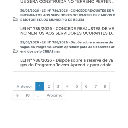
UE SERÁ CONSTRUÍDA NO TERRENO PERTENC
NICÍPIO.
ENTE AO MUNICÍPIO SITUADO NAS MARGENS
DA PB-073 EM FRENTE A ARENA BELÉM DE "PR
30/03/2026 - LEI Nº 789/2026 - CONCEDE REAJUSTES DE V
AÇA DA JUVENTUDE MARCOS PALMEIRA DE V
ENCIMENTOS AOS SERVIDORES OCUPANTES DE CARGOS D
ASCONCELOS, CONHECIDO POPULARMENTE C
E MOTORISTA DO MUNICÍPIO DE BELÉM
OMO LELEU", NESTE MUNICÍPIO.
LEI Nº 789/2026 - CONCEDE REAJUSTES DE VE
NCIMENTOS AOS SERVIDORES OCUPANTES DE
CARGOS DE MOTORISTA DO MUNICÍPIO DE BEL
ÉM/PB
25/03/2026 - LEI Nº 788/2026 - Dispõe sobre a reserva de
vagas do Programa Jovem Aprendiz para adolescentes at
endidos pelo CREAS nas
LEI Nº 788/2026 - Dispõe sobre a reserva de va
gas do Programa Jovem Aprendiz para adoles
centes atendidos pelo CREAS nas empresas te
rceirizadas prestadoras de serviço do Municípi
o de Belém. E da outras providências.
Anterior
1
2
3
4
5
6
7
8
9
10
...
Próximo