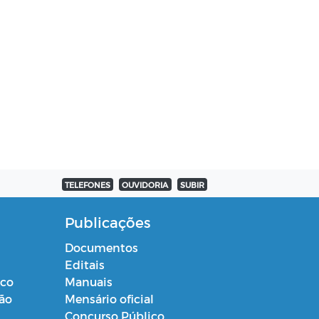
TELEFONES
OUVIDORIA
SUBIR
Publicações
Documentos
Editais
ico
Manuais
ção
Mensário oficial
Concurso Público