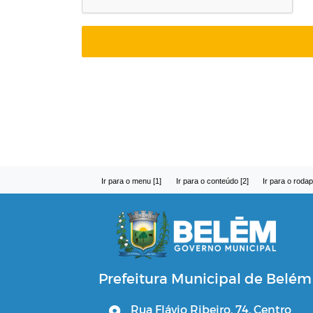
Ir para o menu [1]
Ir para o conteúdo [2]
Ir para o rodap
Prefeitura Municipal de Belém
Rua Flávio Ribeiro, 74, Centro