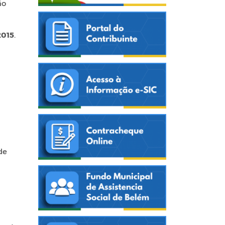
ão
2015
.
de