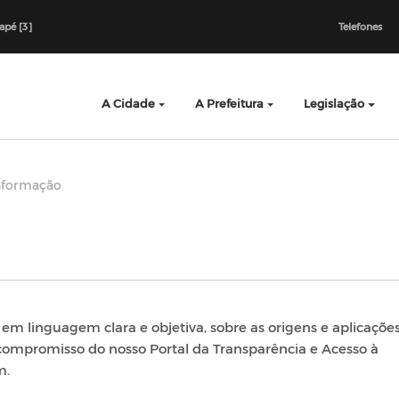
dapé [3]
Telefones
A Cidade
A Prefeitura
Legislação
Informação
em linguagem clara e objetiva, sobre as origens e aplicaçõe
 compromisso do nosso Portal da Transparência e Acesso à
m.