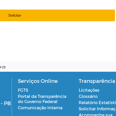
Solicitar
é [3]
Serviços Online
Transparência
FGTS
Licitações
Portal da Transparência
Glossário
do Governo Federal
 - PB
Relatório Estatíst
Comunicação Interna
Solicitar Informa
Acompanhe sua