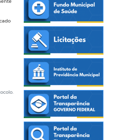
mente
icado
ocolo.