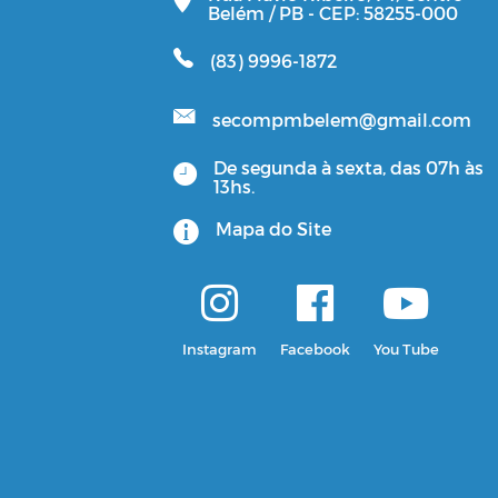
Belém / PB - CEP: 58255-000
(83) 9996-1872
secompmbelem@gmail.com
De segunda à sexta, das 07h às
13hs.
Mapa do Site
Instagram
Facebook
You Tube