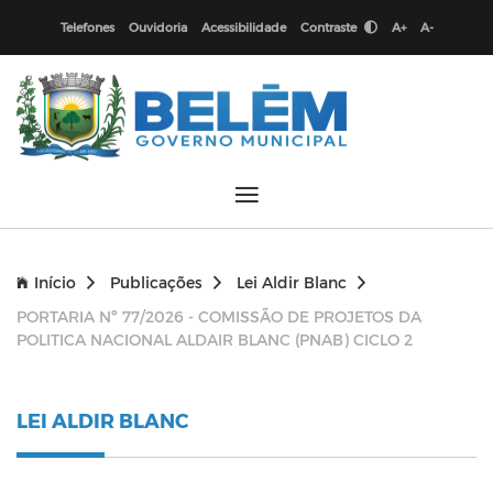
Telefones
Ouvidoria
Acessibilidade
Contraste
A+
A-
Início
Publicações
Lei Aldir Blanc
PORTARIA Nº 77/2026 - COMISSÃO DE PROJETOS DA
POLITICA NACIONAL ALDAIR BLANC (PNAB) CICLO 2
LEI ALDIR BLANC